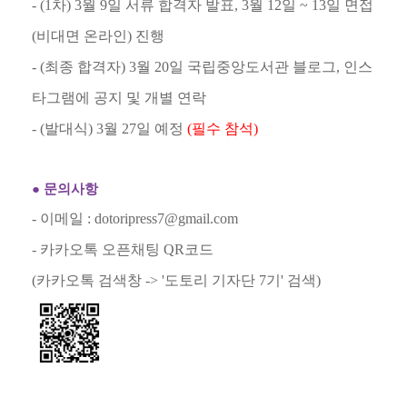
- (1
차
) 3
월
9
일 서류 합격자 발표
, 3
월
12
일
~ 13
일 면접
(
비대면 온라인
)
진행
- (
최종 합격자
)
3
월
20
일 국립중앙도서관 블로그
,
인스
타그램에 공지 및 개별 연락
- (
발대식
) 3
월
27
일 예정
(
필수 참석
)
●
문의사항
-
이메일
: dotoripress7@gmail.com
-
카카오톡 오픈채팅
QR
코드
(
카카오톡 검색창
-> '
도토리 기자단
7
기
'
검색
)