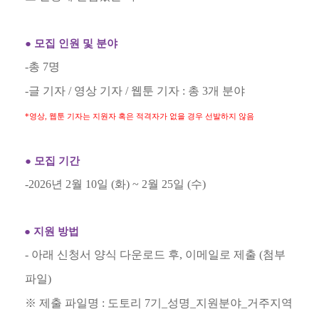
●
모집 인원 및 분야
-
총
7
명
-
글 기자
/
영상 기자
/
웹툰 기자
:
총
3
개 분야
*
영상
,
웹툰 기자는 지원자 혹은 적격자가 없을 경우 선발하지 않음
●
모집 기간
-2026
년
2
월
10
일
(
화
) ~ 2
월
25
일
(
수
)
●
지원 방법
-
아래 신청서 양식 다운로드 후
,
이메일로 제출 (첨부
파일)
※
제출 파일명
:
도토리
7
기
_
성명
_
지원분야
_
거주지역