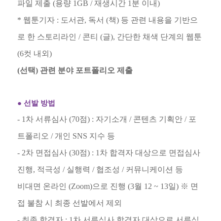
파일 제출
(
용량
1GB /
재생시간
1
분 이내
)
*
웹툰기자
:
도서관
,
독서
(
책
)
등 관련 내용을 기반으
로 한 스토리라인
/
콘티
(
글
),
간단한 채색 단계의 웹툰
(6
컷 내외
)
(
선택
)
관련 분야 포트폴리오 제출
●
선발 방법
- 1
차 서류심사
(70
점
) :
자기소개
/
콘텐츠 기획안
/
포
트폴리오
/
개인
SNS
지수 등
- 2
차 면접심사
(30
점
) : 1
차 합격자 대상으로 면접심사
진행
,
적극성
/
실행력
/
협조성
/
커뮤니케이션 등
비대면 온라인
(Zoom)
으로 진행
(3
월
12 ~ 13
일
)
※
면
접 불참 시 최종 선발에서 제외
-
최종 합격자
: 1
차 서류심사 합격자 대상으로 서류심