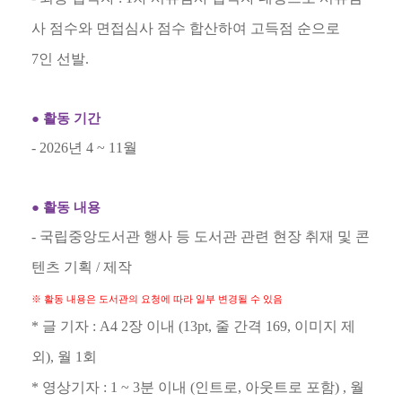
사 점수와 면접심사 점수 합산하여 고득점 순으로
7
인 선발
.
●
활동 기간
- 2026
년
4 ~ 11
월
●
활동 내용
-
국립중앙도서관 행사 등 도서관 관련 현장 취재 및 콘
텐츠 기획
/
제작
※
활동 내용은 도서관의 요청에 따라 일부 변경될 수 있음
*
글 기자
: A4 2
장 이내
(13pt,
줄 간격
169,
이미지 제
외
),
월
1
회
*
영상기자
: 1 ~ 3
분 이내
(
인트로
,
아웃트로 포함
) ,
월