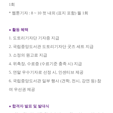
1
회
*
웹툰기자
: 8 ~ 10
컷 내외
(
표지 포함
)
월
1
회
●
활동 혜택
1.
도토리기자단 기자증 지급
2.
국립중앙도서관 도토리기자단 굿즈 세트 지급
3.
소정의 원고료 지급
4.
위촉장
,
수료증
(
수료기준 충족 시
)
지급
5.
연말 우수기자로 선정 시
,
인센티브 제공
6.
국립중앙도서관 일부 행사
(
견학
,
전시
,
강연 등
)
참
여 우선권 제공
●
합격자 발표 및 발대식