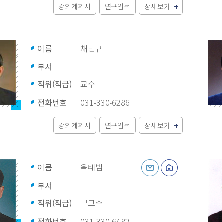
강의계획서
연구업적
상세보기
이름
채민규
부서
직위(직급)
교수
전화번호
031-330-6286
강의계획서
연구업적
상세보기
이름
옥태범
부서
직위(직급)
부교수
전화번호
031-330-6482