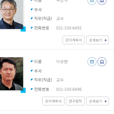
이름
박인석
부서
직위(직급)
교수
전화번호
031-330-6493
강의계획서
상세보기
이름
이상현
부서
직위(직급)
교수
전화번호
031-330-6496
강의계획서
연구업적
상세보기