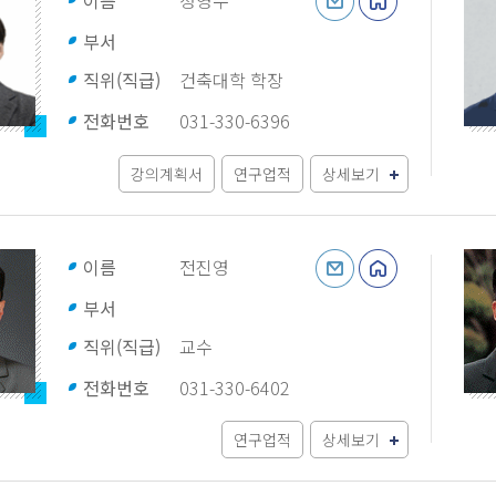
이름
정영수
부서
직위(직급)
건축대학 학장
전화번호
031-330-6396
강의계획서
연구업적
상세보기
이름
전진영
부서
직위(직급)
교수
전화번호
031-330-6402
연구업적
상세보기