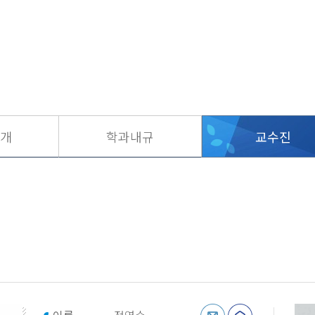
개
학과내규
교수진