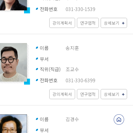
전화번호
031-330-1539
강의계획서
연구업적
상세보기
이름
송지훈
부서
직위(직급)
조교수
전화번호
031-330-6399
강의계획서
연구업적
상세보기
이름
김경수
부서