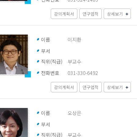
강의계획서
연구업적
상세보기
이름
이지환
부서
직위(직급)
부교수
전화번호
031-330-6492
강의계획서
연구업적
상세보기
이름
오상은
부서
직위(직급)
부교수