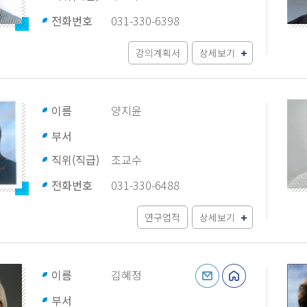
전화번호
031-330-6398
강의계획서
상세보기
이름
양지윤
부서
직위(직급)
조교수
전화번호
031-330-6488
연구업적
상세보기
이름
김혜정
부서