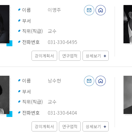
이름
이명주
부서
직위(직급)
교수
전화번호
031-330-6495
강의계획서
연구업적
상세보기
이름
남수현
부서
직위(직급)
교수
전화번호
031-330-6404
강의계획서
연구업적
상세보기