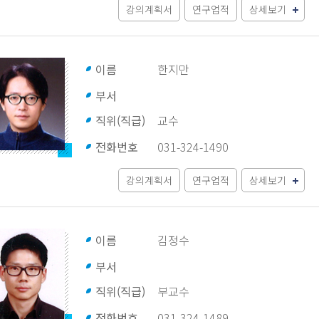
강의계획서
연구업적
상세보기
이름
한지만
부서
직위(직급)
교수
전화번호
031-324-1490
강의계획서
연구업적
상세보기
이름
김정수
부서
직위(직급)
부교수
전화번호
031-324-1489