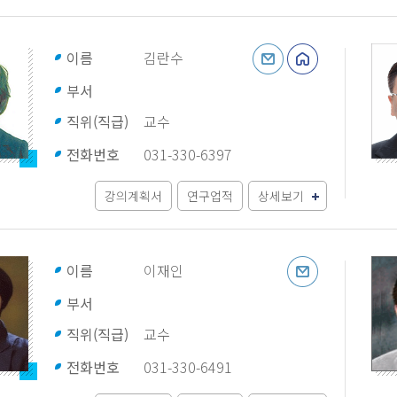
이름
김란수
부서
직위(직급)
교수
전화번호
031-330-6397
강의계획서
연구업적
상세보기
이름
이재인
부서
직위(직급)
교수
전화번호
031-330-6491