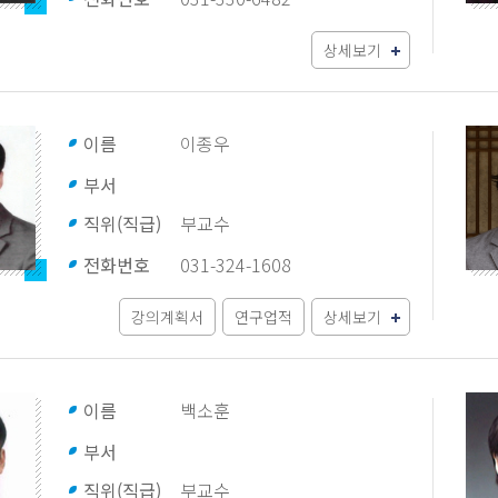
상세보기
이름
이종우
부서
직위(직급)
부교수
전화번호
031-324-1608
강의계획서
연구업적
상세보기
이름
백소훈
부서
직위(직급)
부교수