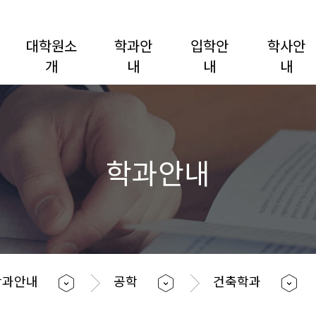
대학원소
학과안
입학안
학사안
개
내
내
내
학과안내
학과안내
공학
건축학과