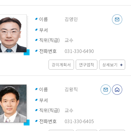
이름
김영민
부서
직위(직급)
교수
전화번호
031-330-6490
강의계획서
연구업적
상세보기
이름
김왕직
부서
직위(직급)
교수
전화번호
031-330-6405