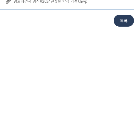
검토의견서(양식)(2024년 9월 학칙 개정).hwp