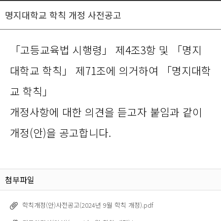
명지대학교 학칙 개정 사전공고
「고등교육법 시행령
」 제4조3항 및 「명지
대학교 학칙」 제71조에 의거하여 「명지대학
교 학칙
」
개정사항에 대한 의견을 듣고자 붙임과 같이
개정(안)을 공고합니다.
첨부파일
학칙개정(안)사전공고(2024년 9월 학칙 개정).pdf