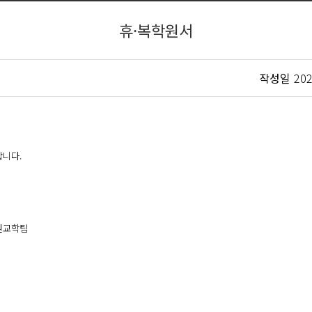
휴·복학원서
작성일
202
랍니다.
학원교학팀