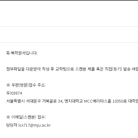
휴·복학원서입니다.
첨부파일을 다운받아 작성 후 교학팀으로 스캔본 제출 혹은 직접(등기) 발송 바
※ 우편(방문)접수 주소:
우)03674
서울특별시 서대문구 거북골로 34, 명지대학교 MCC베리타스홀 10350호 대
※ 이메일(스캔본) 접수:
담당자 lcx717@mju.ac.kr