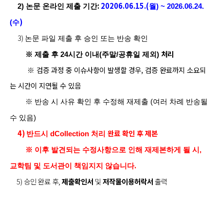
:
20206.06.15.(
2)
논문 온라인 제출 기간
월
) ~ 2026.06.24.
)
(
수
3)
논문 파일 제출 후 승인 또는 반송 확인
처리
※
제출 후
24
시간 이내
(
주말
/
공휴일 제외
)
※ 검증 과정 중 이슈사항이 발생할 경우, 검증 완료까지 소요되
는 시간이 지연될 수 있음
※
반송 시 사유 확인 후 수정해 재제출
(
여러 차례 반송될
수 있음
)
4)
완료 확인 후 제본
반드시
dCollection
처리
※
이후 발견되는 수정사항으로 인해 재제본하게 될 시
,
.
교학팀 및 도서관이 책임지지 않습니다
5) 승인 완료 후,
제출확인서
및
저작물이용허락서
출력