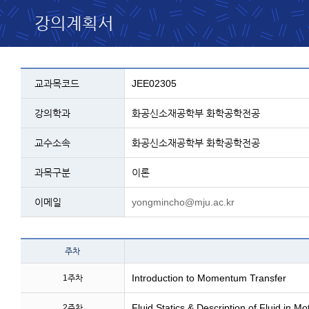
강의계획서
교과목 설명 - 코드, 교과명, 학과, 교수, 과
교과목코드
JEE02305
강의학과
화공신소재공학부 화학공학전공
교수소속
화공신소재공학부 화학공학전공
과목구분
이론
이메일
yongmincho@mju.ac.kr
테이블 이름 - 주차 및 주
주차
Introduction to Momentum Transfer
1주차
Fluid Statics & Description of Fluid in Mo
2주차