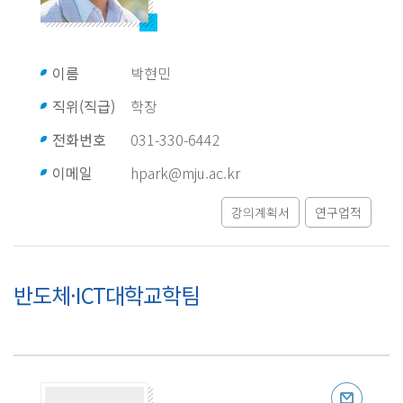
이름
박현민
직위(직급)
학장
전화번호
031-330-6442
이메일
hpark@mju.ac.kr
강의계획서
연구업적
반도체·ICT대학교학팀