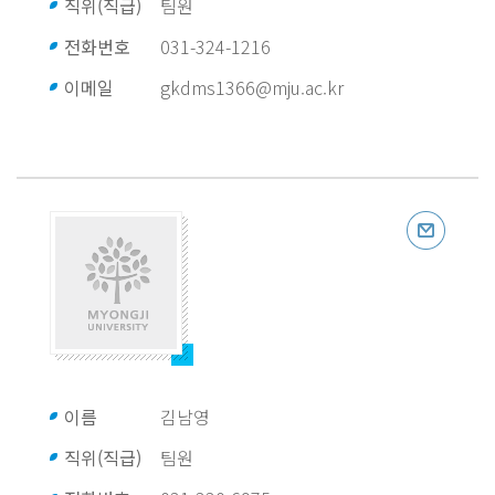
직위(직급)
팀원
전화번호
031-324-1216
이메일
gkdms1366@mju.ac.kr
이름
김남영
직위(직급)
팀원