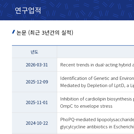
연구업적
논문 (최근 3년간의 실적)
테이블
년도
이름
-
2026-03-31
Recent trends in dual-acting hybrid
년도
및
Identification of Genetic and Enviro
제목
2025-12-09
Mediated by Depletion of LptD, a L
Inhibition of cardiolipin biosynthesis
2025-11-01
OmpC to envelope stress
PhoPQ-mediated lipopolysaccharide m
2024-10-22
glycylcycline antibiotics in Escherichi