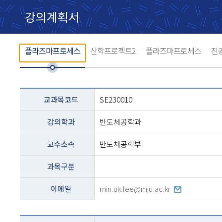
강의계획서
플라즈마프로세스
산학프로젝트2
플라즈마프로세스
진
교과목
교과목코드
SE230010
설명
-
강의학과
반도체공학과
코드,
교과명,
학과,
교수소속
반도체공학부
교수,
과정구분,
과목구분
전화번호등의
내용
이메일
min.uk.lee@mju.ac.kr
테이블