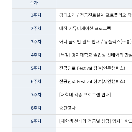
주차
이름
-
1주차
강의소개 / 전공진로설계 포트폴리오 
주차
및
2주차
매직 커뮤니케이션 프로그램
주제내용
3주차
아너 글로벌 캠프 안내 / 듀플렉스(소통
4주차
[특강] 명지대학교 졸업생 선배와의 만
5주차
전공진로 Festival 참여(인문캠퍼스)
6주차
전공진로 Festival 참여(자연캠퍼스)
7주차
[대학내 각종 프로그램 안내]
8주차
중간고사
9주차
[재학생 선배와 전공별 상담] 명지대학