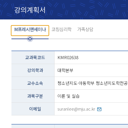
강의계획서
M프레시맨세미나
코칭심리학
가족상담
교과목
교과목코드
KMR02638
설명
-
강의학과
대학본부
코드,
교과명,
학과,
교수소속
청소년지도·아동학부 청소년지도학전공
교수,
과정구분,
과목구분
이론 및 실습
전화번호등의
내용
이메일
suranlee@mju.ac.kr
테이블