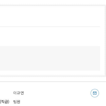
이규연
(직급)
팀원