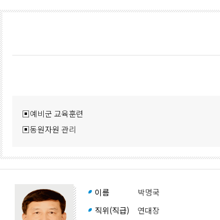
▣예비군 교육훈련
▣동원자원 관리
이름
박명국
직위(직급)
연대장