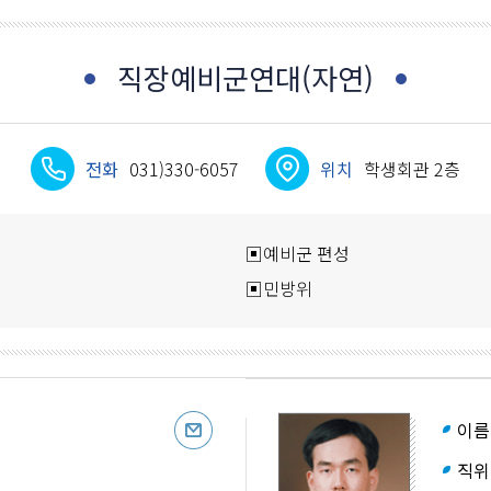
직장예비군연대(자연)
전화
031)330-6057
위치
학생회관 2층
▣예비군 편성
▣민방위
이름
직위