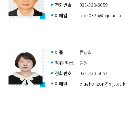
전화번호
031-330-6059
이메일
pmk0326@mju.ac.kr
이름
류창희
직위(직급)
팀원
전화번호
031-330-6057
이메일
bluehorizon@mju.ac.kr