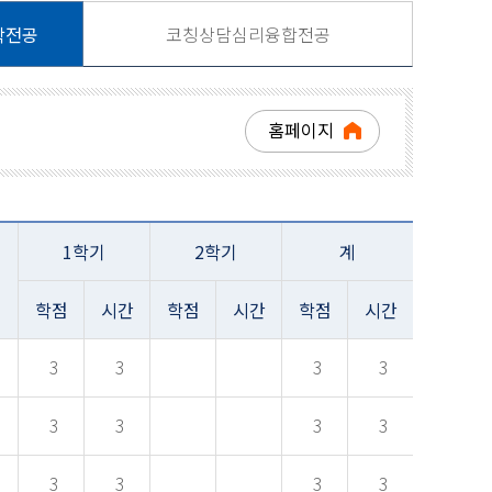
학전공
코칭상담심리융합전공
홈페이지
1학기
2학기
계
학점
시간
학점
시간
학점
시간
3
3
3
3
3
3
3
3
3
3
3
3