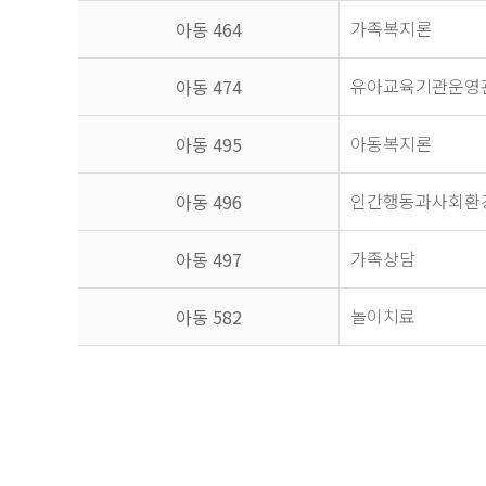
가족복지론
아동 464
유아교육기관운영
아동 474
아동복지론
아동 495
인간행동과사회환
아동 496
가족상담
아동 497
놀이치료
아동 582