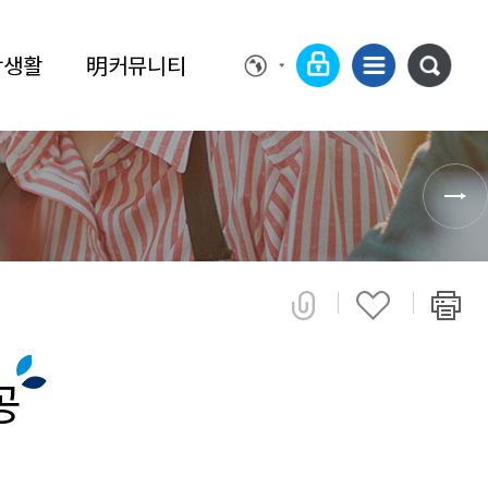
학생활
明커뮤니티
공