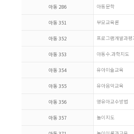
아동문학
아동 286
부모교육론
아동 351
프로그램개발과평
아동 352
아동수.과학지도
아동 353
유아미술교육
아동 354
유아음악교육
아동 355
영유아교수방법
아동 356
놀이지도
아동 357
놀이이론과교육
아동 371