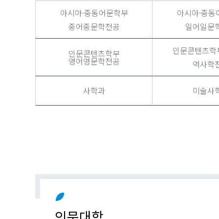
아시아·중동어문학부
아시아·중동
중어중문학전공
일어일문
인문콘텐츠학부
인문콘텐츠학부
영어영문학전공
역사학
사학과
미술사
인문대학