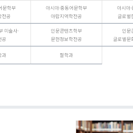
어문학부
아시아·중동어문학부
아시아
학전공
아랍지역학전공
글로벌
 미술사·
인문콘텐츠학부
인문
전공
문헌정보학전공
글로벌문
학과
철학과