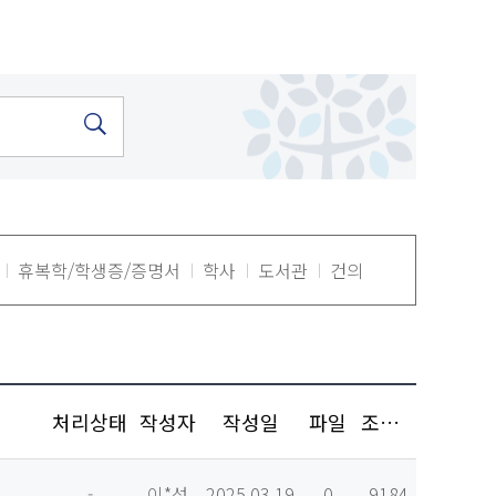
휴복학/학생증/증명서
학사
도서관
건의
처리상태
작성자
작성일
파일
조회수
-
이*성
2025.03.19
0
9184