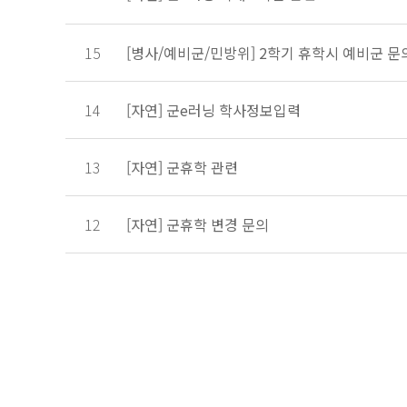
15
[병사/예비군/민방위] 2학기 휴학시 예비군 문
14
[자연] 군e러닝 학사정보입력
13
[자연] 군휴학 관련
12
[자연] 군휴학 변경 문의