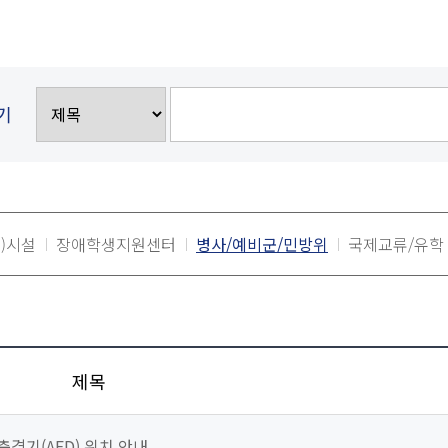
기
)시설
장애학생지원센터
병사/예비군/민방위
국제교류/유학
제목
격기(AED) 위치 안내