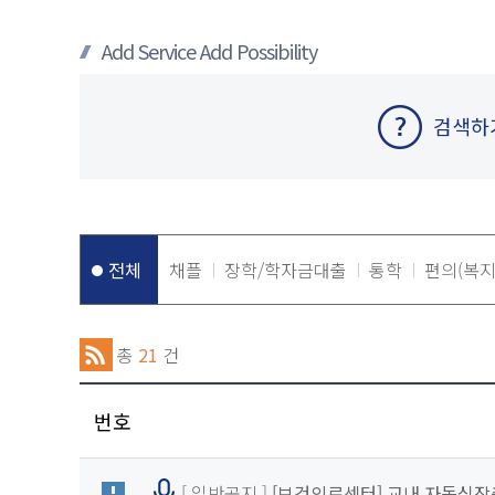
Add Service Add Possibility
검색하
전체
채플
장학/학자금대출
통학
편의(복지
총
21
건
번호
[ 일반공지 ]
[보건의료센터] 교내 자동심장충