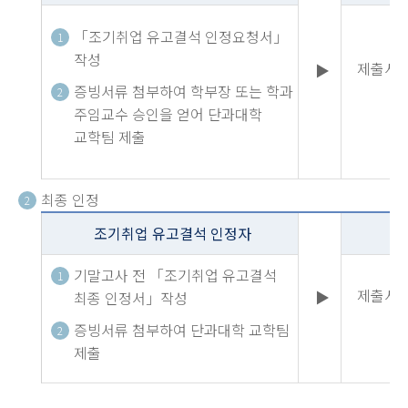
「조기취업 유고결석 인정요청서」
1
작성
제출서류
▶
증빙서류 첨부하여 학부장 또는 학과
2
주임교수 승인을 얻어 단과대학
교학팀 제출
최종 인정
2
조기취업 유고결석 인정자
기말고사 전 「조기취업 유고결석
1
제출서류
▶
최종 인정서」작성
증빙서류 첨부하여 단과대학 교학팀
2
제출