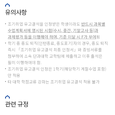
유의사항
조기취업 유고결석을 인정받은 학생이라도
반드시 과목별
수업계획서에 명시된 시험(수시, 중간, 기말고사 등)과
과제평가 등을 이행해야 하며, 기준 미달 시 F가 부여
됨
학기 중 중도 퇴직(인턴종료, 중도포기)자의 경우, 중도 퇴직
즉시 「조기취업 유고결석 최종 인정서」와 증빙서류를
첨부하여 소속 단과대학 교학팀에 제출하고 이후 출석은
필히 이행하여야 함.
조기취업 유고결석 인정은 1학기(해당학기 계절수업 포함)
만 적용
타 대학 학점교류 강좌는 조기취업 유고결석 적용 불가
관련 규정