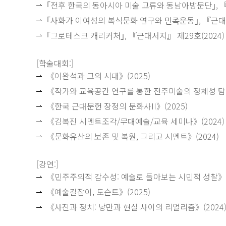
｢전후 한국의 동아시아 미술 교류와 동남아ᄇ
｢사화가 이여성의 복식문화 연구와 민족운도
｢그로테스크 캐리커처｣, 『근대서지』 제29호(2024)
[학술대회:]
《이완석과 그의 시대》(2025)
《작가와 교육공간 연구를 통한 전주미술의 정체성 탐구
《한국 근대문헌 장정의 문화사II》(2025)
《김복진 시멘트조각/무대예술/교육 세미나》(2024)
《문화유산의 보존 및 복원, 그리고 시멘트》(2024)
[강연:]
《민주주의적 감수성: 예술로 돌아보는 시민적 성찰》(2
《예술길잡이, 도슨트》(2025)
《사진과 정치: 낭만과 현실 사이의 리얼리즘》(2024