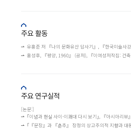
주요 활동
유홍준 저 『나의 문화유산 답사기』, 『한국미술사강
홍성후, 『평양, 1960』 (공저), 『이여성저작집: 
주요 연구실적
[논문:]
｢이념과 현실 사이-이쾌대 다시 보기｣, 『아시아
｢『문장』과 『춘추』 장정의 상고주의적 지향ᄀ