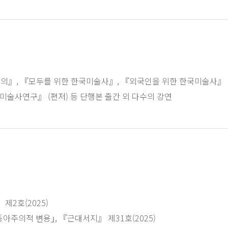
의』, 『모두를 위한 한국미술사』, 『외국인을 위한 한국미술사』
건축미술사연구』 (편저) 등 단행본 출간 외 다수의 강연
리뷰』 제2호(2025)
ᅪ 대동아주의적 변용｣, 『근대서지』 제31호(2025)