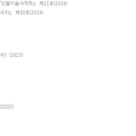
ᅡᆼ문단｣, 『인물미술사학회』 제21호(2024)
ᆼ｣, 『근대서지』 제30호(2024)
》(2025)
025)
)