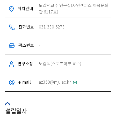
노갑택교수 연구실(자연캠퍼스 체육문화
위치안내
관 6117호)
전화번호
031-330-6273
팩스번호
-
연구소장
노갑택(스포츠학부 교수)
e-mail
az350@mju.ac.kr
설립일자