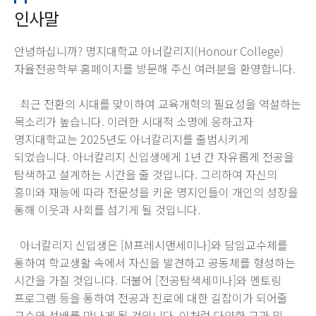
인사말
안녕하십니까? 명지대학교 아너칼리지(Honour College)
자율전공학부 홈페이지를 방문해 주신 여러분을 환영합니다.
최근 전환의 시대를 맞이하여 교육개혁의 필요성을 역설하는
목소리가 높습니다. 이러한 시대적 소명에 응하고자
명지대학교는 2025년도 아너칼리지를 출범시키게
되었습니다. 아너칼리지 신입생에게 1년 간 자유롭게 전공을
탐색하고 설계하는 시간을 줄 것입니다. 그리하여 자신의
흥미와 재능에 따라 전문성을 키운 명지인들이 개인의 성장을
통해 이웃과 사회를 섬기게 될 것입니다.
아너칼리지 신입생은 [M프레시맨세미나]와 담임교수제를
통하여 학교생활 속에서 자신을 발견하고 공동체를 형성하는
시간을 가질 것입니다. 더불어 [전공탐색세미나]와 멘토링
프로그램 등을 통하여 전공과 진로에 대한 길잡이가 되어줄
교수와 선배를 만나게 될 것입니다. 이처럼 다양한 교과 및