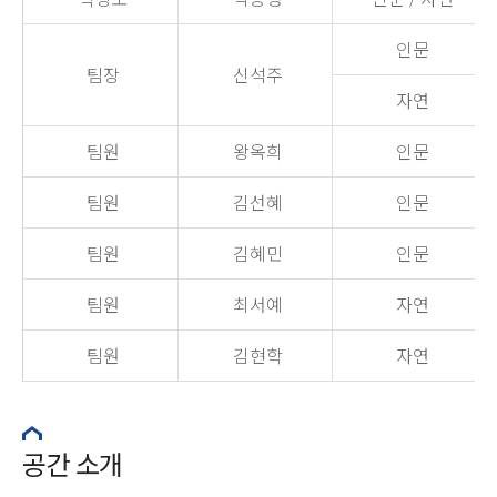
인문
팀장
신석주
자연
팀원
왕옥희
인문
팀원
김선혜
인문
팀원
김혜민
인문
팀원
최서예
자연
팀원
김현학
자연
공간 소개