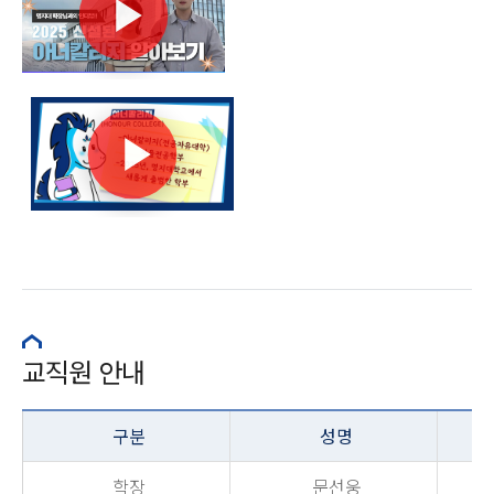
교직원 안내
구분
성명
학장
문선웅