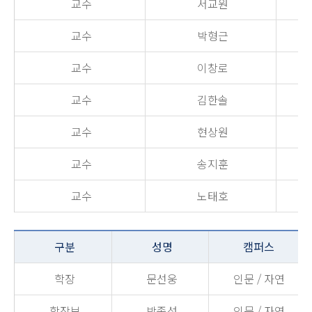
교수
서교원
교수
박형근
교수
이창로
교수
김한솔
교수
현상원
교수
송지훈
교수
노태호
구분
성명
캠퍼스
학장
문선웅
인문 / 자연
학장보
박종성
인문 / 자연