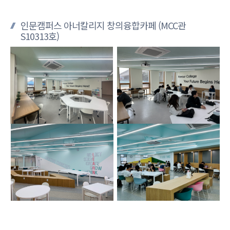
인문캠퍼스 아너칼리지 창의융합카페 (MCC관
S10313호)
자연캠퍼스
아너칼리지
창의융합카페
(명진당
2층)