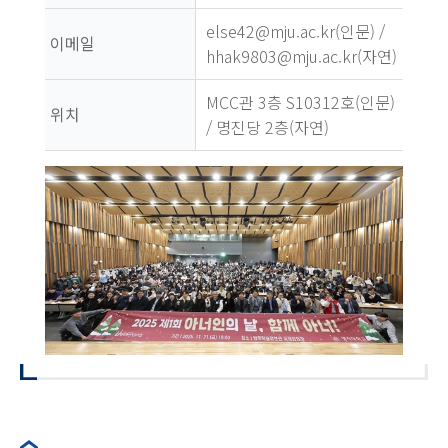
else42@mju.ac.kr(인문) /
이메일
hhak9803@mju.ac.kr(자연)
MCC관 3층 S10312호(인문)
위치
/ 명진당 2층(자연)