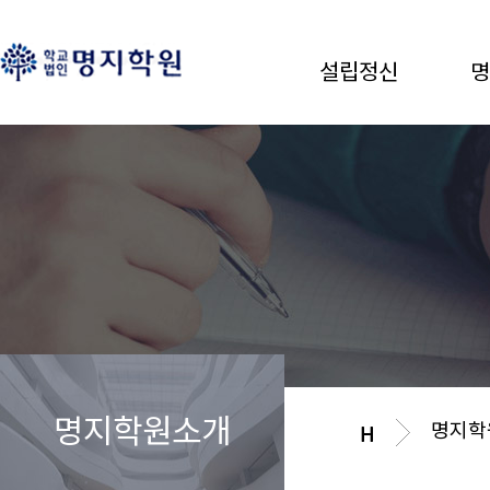
설립정신
명
명지학원소개
명지학