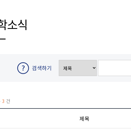
학소식
검색하기
총
3
건
호
제목