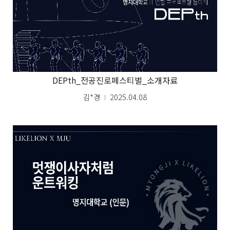
DEPth_전공진로페스티벌_소개자료
김*경
2025.04.08