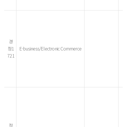
경
정1
E-business/Electronic Commerce
721
정