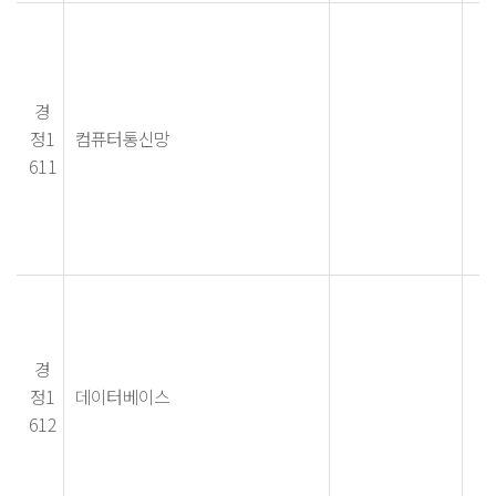
경
정1
컴퓨터통신망
611
경
정1
데이터베이스
612