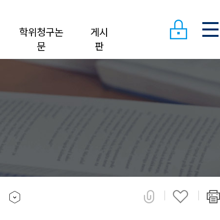
학위청구논
게시
문
판