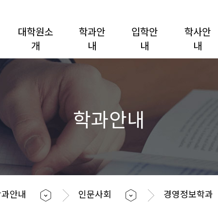
대학원소
학과안
입학안
학사안
개
내
내
내
학과안내
학과안내
인문사회
경영정보학과