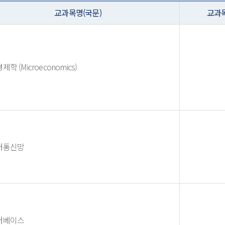
교과목명(국문)
교과목
학 (Microeconomics)
터통신망
터베이스