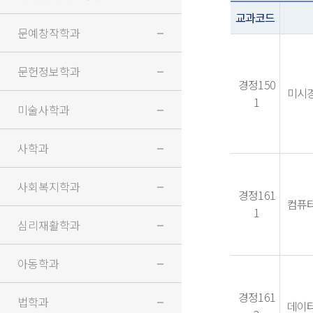
교과코드
문예창작학과
문헌정보학과
경정150
미시경제
1
미술사학과
사학과
사회복지학과
경정161
컴퓨
1
심리재활학과
아동학과
경정161
법학과
데이