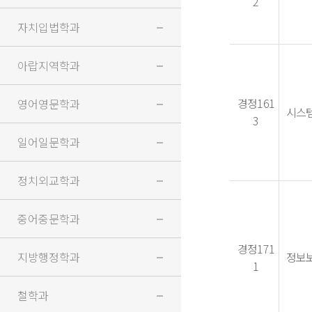
2
자치입법학과
아랍지역학과
경정161
영어영문학과
시스템
3
일어일문학과
정치외교학과
중어중문학과
경정171
지방행정학과
정보
1
철학과