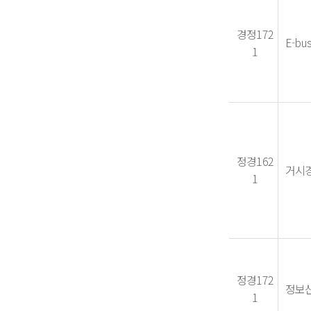
경정172
E-bus
1
정경162
거시경제
1
정경172
정보
1