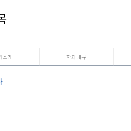
목
과소개
학과내규
과