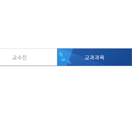
교수진
교과과목