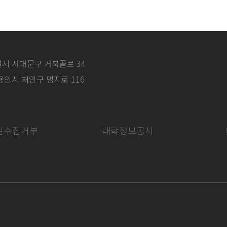
특별시 서대문구 거북골로 34
 용인시 처인구 명지로 116
일수집거부
대학정보공시