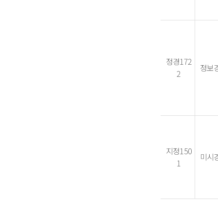
정경172
정보
2
지정150
미시
1