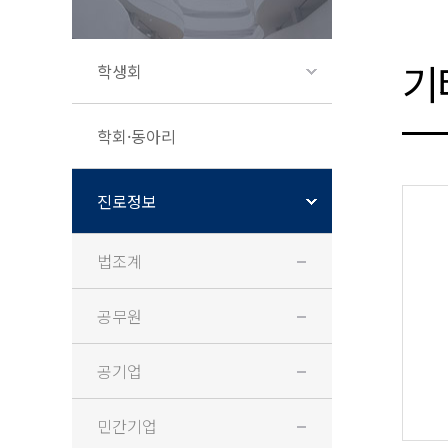
기
학생회
학회·동아리
진로정보
법조계
공무원
공기업
민간기업