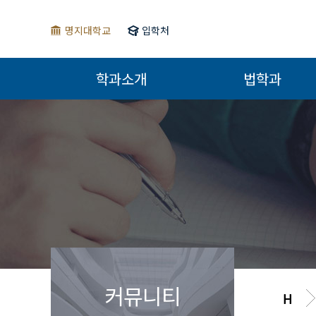
명지대학교
입학처
학과소개
법학과
커뮤니티