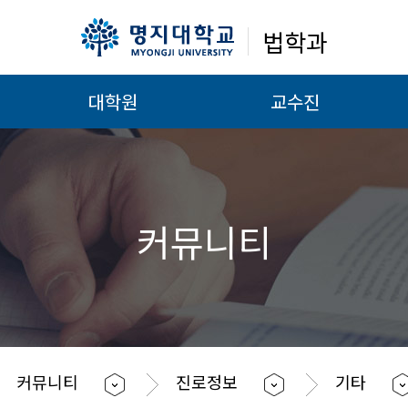
법학과
대학원
교수진
커뮤니티
커뮤니티
진로정보
기타