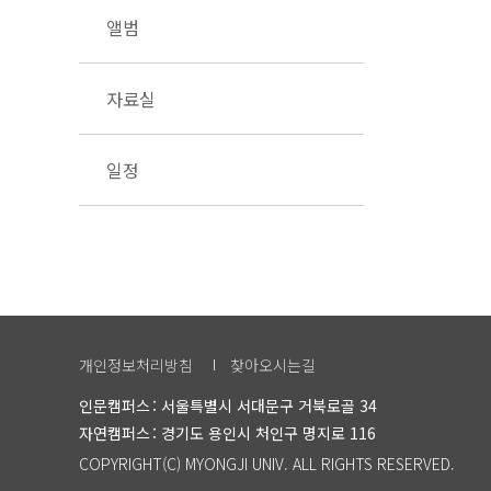
앨범
자료실
일정
개인정보처리방침
찾아오시는길
인문캠퍼스
서울특별시 서대문구 거북로골 34
자연캠퍼스
경기도 용인시 처인구 명지로 116
COPYRIGHT(C) MYONGJI UNIV. ALL RIGHTS RESERVED.