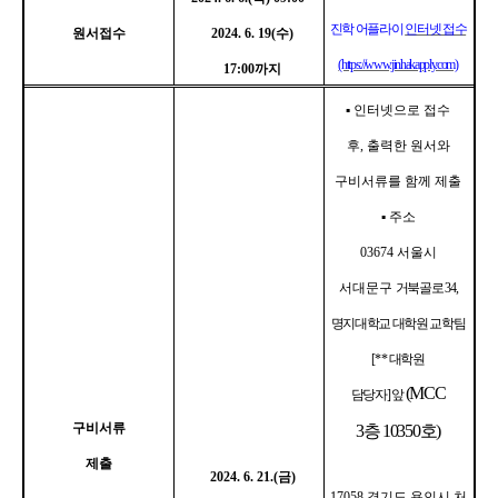
진학 어플라이
인터넷 접수
원서접수
2024. 6. 19(수
)
(https://www.jinhakapply.com)
17:00
까지
▪
인터넷으로 접수
후
,
출력한 원서와
구비서류를 함께 제출
▪
주소
03674
서울시
서대문구
거북골로
34,
명지대학교 대학원 교학팀
[* *
대학원
(MCC
담당자
]
앞
구비서류
3
층
10350
호
)
제출
2024. 6. 21.(
금
)
17058
경기도 용인시 처