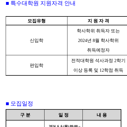
■
특수대학원 지원자격 안내
모집유형
지 원 자 격
학사학위 취득자 또는
신입학
2024
년
8
월 학사학위
취득예정자
전적대학원 석사과정
2
학기
편입학
이상 등록 및
12
학점 취득
■
모집일정
구 분
일 정
내 용
2024. 6. 6.(목
) 09:00 ~