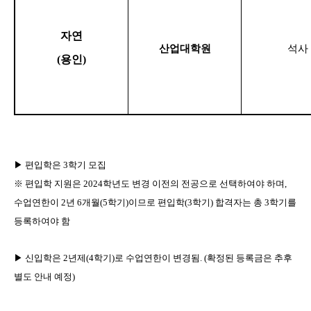
자연
산업대학원
석사
(
용인
)
▶
편입학은
3
학기 모집
※
편입학 지원은
2024
학년도 변경 이전의 전공으로 선택하여야 하며
,
수업연한이
2
년
6
개월
(5
학기
)
이므로 편입학
(3
학기
)
합격자는 총
3
학기를
등록하여야 함
▶
신입학은
2
년제
(4
학기
)
로 수업연한이 변경됨
. (
확정된 등록금은 추후
별도 안내 예정
)