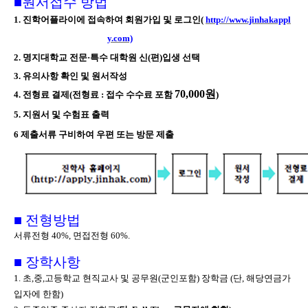
■
원서접수 방법
1.
진학어플라이에 접속하여 회원가입 및 로그인
(
http://www.jinhakappl
y.com)
2.
명지대학교 전문
·
특수 대학원 신
(
편
)
입생 선택
3.
유의사항 확인 및 원서작성
70,000
원
4.
전형료 결제
(
전형료
:
접수 수수료 포함
)
5.
지원서 및 수험표 출력
6
제출서류 구비하여 우편 또는 방문 제출
■
전형방법
서류전형
40%,
면접전형
60%.
■
장학사항
1.
초
,
중
,
고등학교 현직교사 및 공무원
(
군인포함
)
장학금
(
단
,
해당연금가
입자에 한함
)