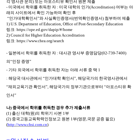
각 영사관 문의
)
또는 아포스티유 확인서 원본 제출
-
미국에서 학위를 취득한 자
:
미국 대학의 인가
(Accreditation)
여부는 아
래의 사이트에서 확인 가능하며 확인 후
“
인가대학확인서
”
와 사실확인증명서
(
번역확인증명서
)
첨부하여 제출
1) U.S. Department of Education, Office of Post-Secondary Education
링크
: https://ope.ed.gov/dapip/#/home
2) Council for Higher Education Accreditation
링크
: https://www.chea.org/search
-
일본에서 학위를 취득한 자
:
대사관 영사부 증명담당
(02-739-7400)
의
“
인장 증명
”
-
기타 외국에서 학위를 취득한 자는 아래 서류 중 택
1
:
해당국 대사관에서
“
인가대학 확인서
”,
해당국가의 한국영사관에서
“
재외교육기관 확인서
”,
해당국가의 정부기관으로부터
“
아포스티유 확
인서
”
나
)
중국에서 학위를 취득한 경우 추가 제출서류
(1)
출신 대학
(
원
)
의 학위기 사본
1
부
(2)
중국고등교육학력인정보고 원본
1
부
(
영문
,
국문 공증 필요
)
(
http://www.chsi.com.cn
)