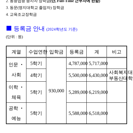
2.
동종업종 종사자 장학금
(
단
, Full-Time
근무자에 한함
)
3.
동문
(
명지대학교 졸업자
)
장학금
4.
교육조교장학금
■
등록금 안내
(2024
학년도 기준
)
(
단위
:
원
)
계열
수업연한
입학금
등록금
계
비고
5
학기
4,787,000
5,717,000
인문
‧
사회복지대
사회
4
학기
5,500,000
6,430,000
부동산대학
이학
‧
930,000
5
학기
5,289,000
6,219,000
체육
공학
‧
5
학기
5,588,000
6,518,000
예능