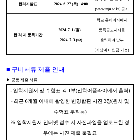
합격자발표
2024. 6. 27.(
목
) 14:00
(www.mju.ac.kr)
공지
학교 홈페이지에서
2024. 7. 1.(
월
) ~
등록금고지서를
합 격 자 등록기간
2024. 7. 3.(
수
)
출력하여 납부
(
가상계좌 입금 가능
)
■
구비서류 제출 안내
▶
공통 제출 서류
-
입학지원서 및 수험표 각
1
부
(
진학어플라이에서 출력
)
-
최근
6
개월 이내에 촬영한 반명함판 사진
2
장
(
원서 및
수험표 부착용
)
※
입학지원서 인터넷 접수 시 사진파일을 업로드한 경
우에는 사진 제출 불필요