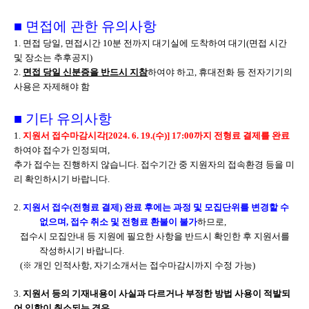
■
면접에 관한 유의사항
1.
면접 당일
,
면접시간
10
분 전까지 대기실에 도착하여 대기
(
면접 시간
및 장소는 추후공지
)
2.
면접 당일 신분증을 반드시 지참
하여야 하고
,
휴대전화 등 전자기기의
사용은 자제해야 함
■
기타 유의사항
1.
지원서 접수마감시각
[2024. 6. 19.(수
)] 17:00
까지 전형료 결제를 완료
하여야 접수가 인정되며
,
추가 접수는 진행하지 않습니다
.
접수기간 중 지원자의 접속환경 등을 미
리 확인하시기 바랍니다
.
2.
지원서 접수
(
전형료 결제
)
완료 후에는 과정 및 모집단위를 변경할 수
없으며
,
접수 취소 및 전형료 환불이 불가
하므로
,
접수시 모집안내 등 지원에 필요한 사항을 반드시 확인한 후 지원서를
작성하시기 바랍니다
.
(
※
개인 인적사항
,
자기소개서는 접수마감시까지 수정 가능
)
3.
지원서 등의 기재내용이
사실과 다르거나 부정한 방법 사용이 적발되
어 입학이 취소되는 경우
,