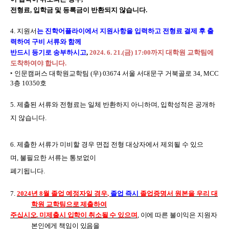
전형료
,
입학금 및 등록금이 반환되지 않습니다
.
4.
지원서
는 진학어플라이에서 지원사항을 입력하고 전형료 결제 후 출
력하여 구비 서류와 함께
반드시 등기로 송부하시고
,
2024. 6. 21.(금
) 17:00
까지 대학원 교학팀에
도착하여야 합니다
.
‣
인문캠퍼스 대학원교학팀
(
우
) 03674
서울 서대문구 거북골로
34, MCC
3
층
10350
호
5
.
제출된 서류와 전형료는 일체 반환하지 아니하며
,
입학성적은 공개하
지 않습니다
.
6.
제출한 서류가 미비할 경우 면접 전형 대상자에서 제외될 수 있으
며
,
불필요한 서류는 통보없이
폐기됩니다
.
7.
2024
년
8
월 졸업 예정자일 경우
,
졸업 즉시
졸업증명서 원본을 우리 대
학원 교학팀
으로 제출하여
주십시오
.
미제출시 입학이 취소될 수 있으며
,
이에 따른 불이익은 지원자
본인에게 책임이 있음을