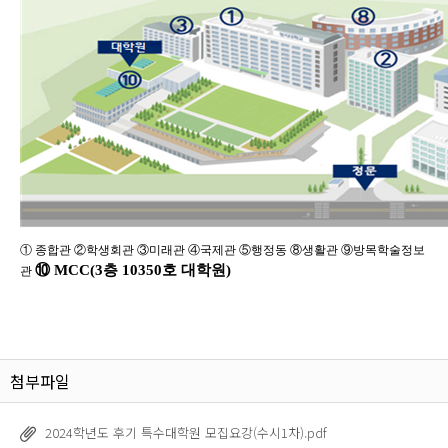
①
종합관
②
학생회관
③
미래관
④
국제관
⑤
행정동
⑧
생활관
⑨
방목학술정보
⑩
MCC(3
층
10350
호 대학원
)
관
첨부파일
2024학년도 후기 특수대학원 모집요강(수시1차).pdf