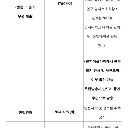
17:00
까지
(
방문
‧
등기
인구 명지로
116
창조
우편 제출
)
관
6
층
2612
호
명지대학교 대학원 교학
팀
[
산업대학원 담당
자
]
앞
▪
진학어플라이에서 봉투
표지 인쇄 및 서류도착
여부 확인 가능
우편발송시 반드시 등기
우편으로 발송
면접시각 및 장소는 추후
2024. 6.25.(화
)
면접전형
공지
명지대학교 홈페이지