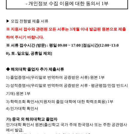
-
개인정보 수집 이용에 대한 동의서
1
부
▶
모집 전형별 제출 서류
※
지원서 접수와 관련된 모든 서류는
3
개월 이내 발급된 원본으로 제출
하여 주시기 바랍니다
.
※
서류 접수시간
(
방문
) :
평일
09:00 ~ 17:00 [
점심시간
(12:00~13:0
0),
토
․
일요일
,
공휴일 제외
]
◆
해외대학 졸업자 추가 제출서류
1)
졸업증명서
(
우리말로 번역하여 공증받은 서류
)
원본
1
부
2)
성적증명서
(
우리말로 번역하여 공증받은 서류
-
평균평점
/
만점 반드시
기재
)
원본
1
부
3)
학력조회 확인서
(
지원자의 졸업 대학에 대한 학력조회용
) 1
부
4)
인가대학 확인서
가
)
중국 외 해외대학교 졸업자
인가대학 확인서 원본
(
출신학교 국가 주재 한국영사 또는 주한 공관영사
에서 발급
,