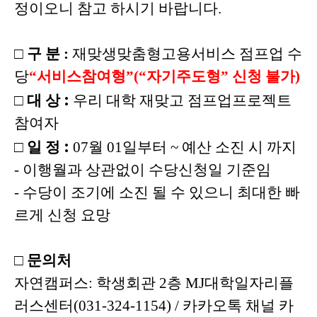
정이오니 참고 하시기 바랍니다
.
□
구 분
:
재맞생맞춤형고용서비스 점프업 수
당
“
서비스참여형
”(“
자기주도형
”
신청 불가
)
:
□
대 상
우리 대학 재맞고 점프업프로젝트
참여자
:
□
일 정
07
월
01
일부터
~
예산 소진 시 까지
-
이행월과 상관없이 수당신청일 기준임
-
수당이 조기에 소진 될 수 있으니 최대한 빠
르게 신청 요망
□
문의처
자연캠퍼스
:
학생회관
2
층
MJ
대학일자리플
러스센터
(031-324-1154) /
카카오톡 채널 카