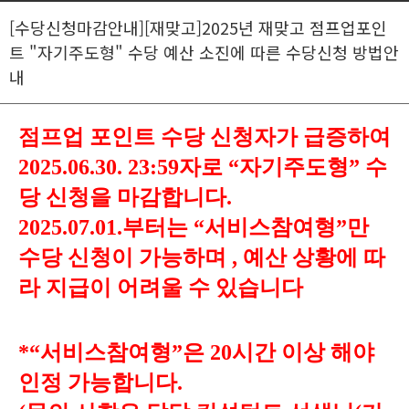
[수당신청마감안내][재맞고]2025년 재맞고 점프업포인
트 "자기주도형" 수당 예산 소진에 따른 수당신청 방법안
내
점프업 포인트 수당 신청자가 급증하여
2025.06.30. 23:59
자로
“
자기주도형
”
수
당 신청을 마감합니다
.
2025.07.01.
부터는
“
서비스참여형
”
만
수당 신청이 가능하며
,
예산 상황에 따
라 지급이 어려울 수 있습니다
*“
서비스참여형
”
은
20
시간 이상 해야
인정 가능합니다
.