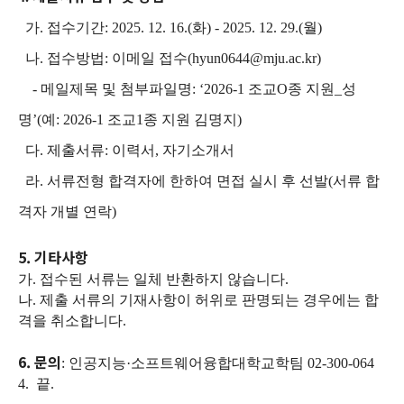
가
.
접수기간
: 2025. 12. 16.(
화
) - 2025. 12. 29.(
월
)
나
.
접수방법
:
이메일 접수
(hyun0644@mju.ac.kr)
-
메일제목 및 첨부파일명
: ‘2026-1
조교
O
종 지원
_
성
명
’(
예
: 2026-1
조교
1
종 지원 김명지
)
다
.
제출서류
:
이력서
,
자기소개서
라
.
서류전형 합격자에 한하여 면접 실시 후 선발
(
서류 합
격자 개별 연락
)
5. 기타사항
가
.
접수된 서류는 일체 반환하지 않습니다
.
나
.
제출 서류의 기재사항이 허위로 판명되는 경우에는 합
격을 취소합니다
.
6. 문의
:
인공지능
·
소프트웨어융합대학교학팀
02-300-064
4. 끝.