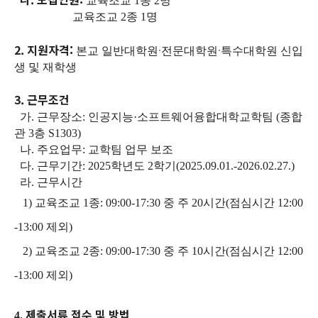
교육조교 1종
2명
교육조교 2종 1명
2. 지원자격:
·
·
본교 일반대학원
전문대학원
특수대학원 신입
생 및 재학생
3. 근무조건
가.
근무장소
:
인공지능
·
소프트웨어융합대학교학팀
(
종합
관
3
층
S1303)
나.
주요업무
:
교학팀 업무 보조
다.
근무기간
: 2025
학년도
2
학기
(2025.09.01.-2026.02.27.)
라.
근무시간
1)
교육조교
1
종
: 09:00-17:30
중 주
20
시간
(
점심시간
12:00
-13:00
제외
)
2)
교육조교
2
종
: 09:00-17:30
중 주
10
시간
(
점심시간
12:00
-13:00
제외
)
제출서류 접수 및 방법
4.